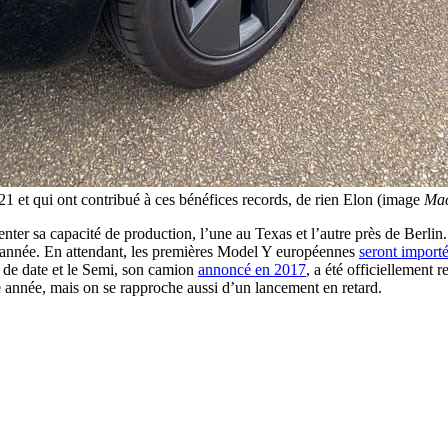
 et qui ont contribué à ces bénéfices records, de rien Elon (image
Mac
nter sa capacité de production, l’une au Texas et l’autre près de Berlin
 l’année. En attendant, les premières Model Y européennes
seront import
s de date et le Semi, son camion
annoncé en 2017
, a été officiellement 
 année, mais on se rapproche aussi d’un lancement en retard.