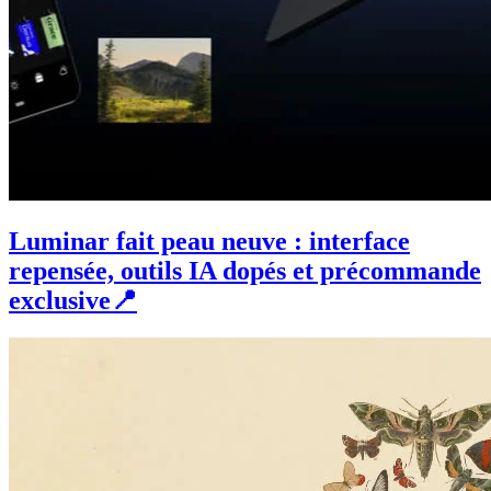
Luminar fait peau neuve : interface
repensée, outils IA dopés et précommande
exclusive📍