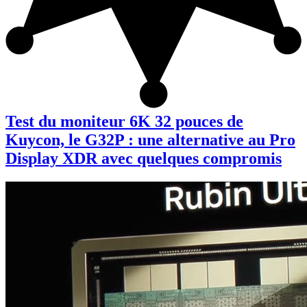
Test du moniteur 6K 32 pouces de
Kuycon, le G32P : une alternative au Pro
Display XDR avec quelques compromis