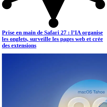
Prise en main de Safari 27 : l’IA organise
les onglets, surveille les pages web et crée
des extensions