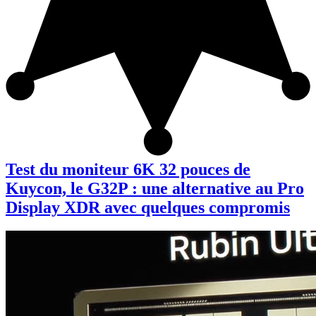
Test du moniteur 6K 32 pouces de
Kuycon, le G32P : une alternative au Pro
Display XDR avec quelques compromis