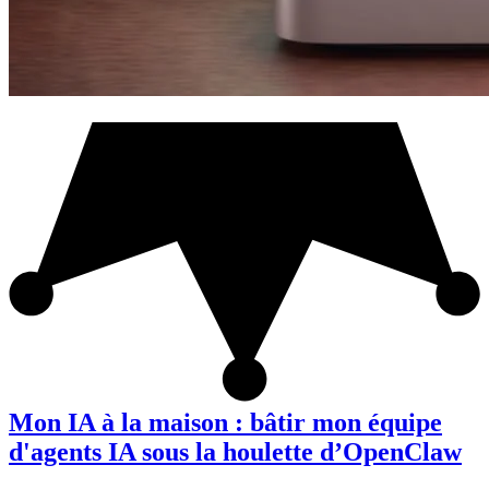
Mon IA à la maison : bâtir mon équipe
d'agents IA sous la houlette d’OpenClaw