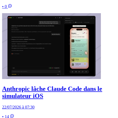
• 0
Anthropic lâche Claude Code dans le
simulateur iOS
22/07/2026 à 07:30
• 14