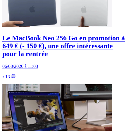
Le MacBook Neo 256 Go en promotion à
649 € (- 150 €), une offre intéressante
pour la rentrée
06/08/2026 à 11:03
• 13