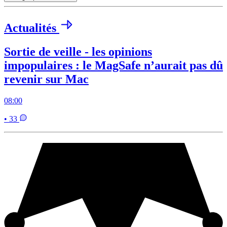
Actualités
Sortie de veille - les opinions
impopulaires : le MagSafe n’aurait pas dû
revenir sur Mac
08:00
• 33