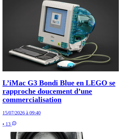
L’iMac G3 Bondi Blue en LEGO se
rapproche doucement d’une
commercialisation
15/07/2026 à 09:40
• 13