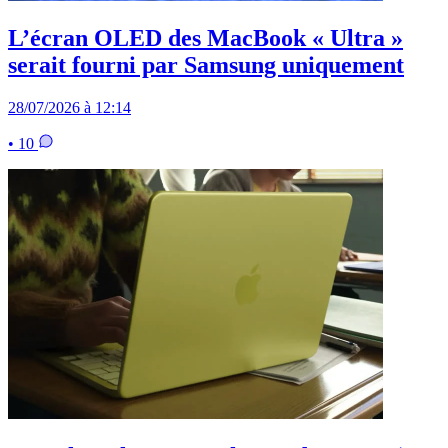
L’écran OLED des MacBook « Ultra »
serait fourni par Samsung uniquement
28/07/2026 à 12:14
• 10