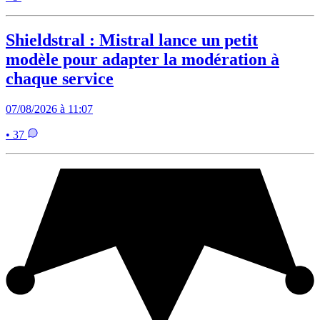
Shieldstral : Mistral lance un petit
modèle pour adapter la modération à
chaque service
07/08/2026 à 11:07
• 37