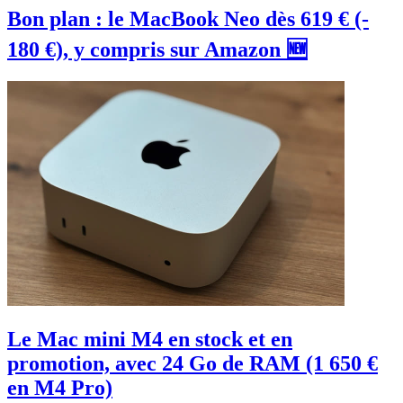
Bon plan : le MacBook Neo dès 619 € (-
180 €), y compris sur Amazon 🆕
Le Mac mini M4 en stock et en
promotion, avec 24 Go de RAM (1 650 €
en M4 Pro)