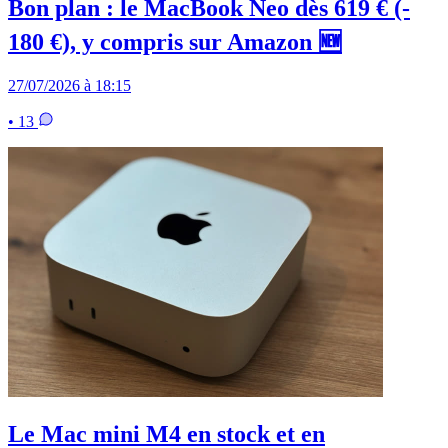
Bon plan : le MacBook Neo dès 619 € (-
180 €), y compris sur Amazon 🆕
27/07/2026 à 18:15
• 13
Le Mac mini M4 en stock et en