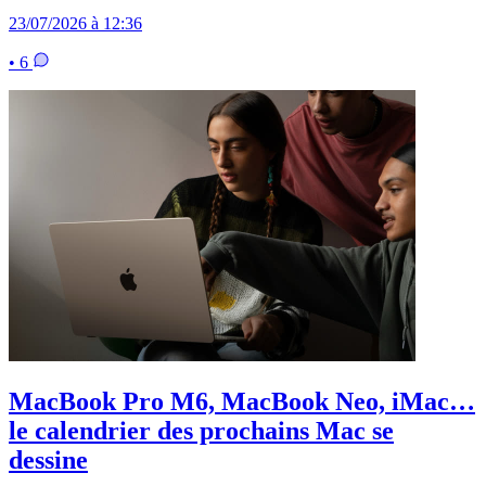
23/07/2026 à 12:36
• 6
MacBook Pro M6, MacBook Neo, iMac…
le calendrier des prochains Mac se
dessine