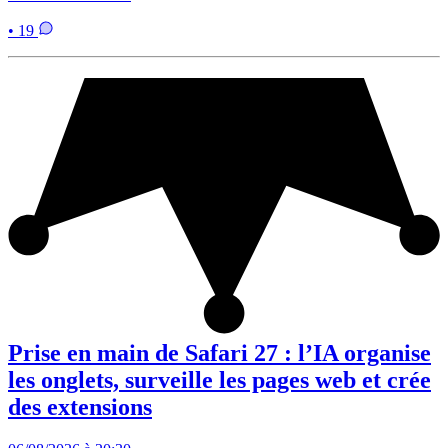
• 19
Prise en main de Safari 27 : l’IA organise
les onglets, surveille les pages web et crée
des extensions