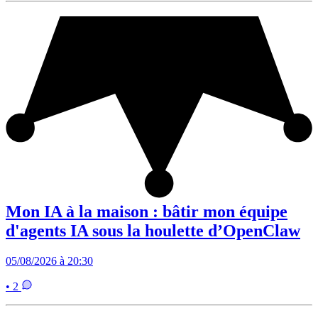
Mon IA à la maison : bâtir mon équipe
d'agents IA sous la houlette d’OpenClaw
05/08/2026 à 20:30
• 2