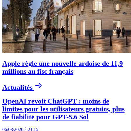
Apple règle une nouvelle ardoise de 11,9
millions au fisc français
Actualités
OpenAI revoit ChatGPT : moins de
limites pour les utilisateurs gratuits, plus
de fiabilité pour GPT-5.6 Sol
06/08/2026 à 21:15