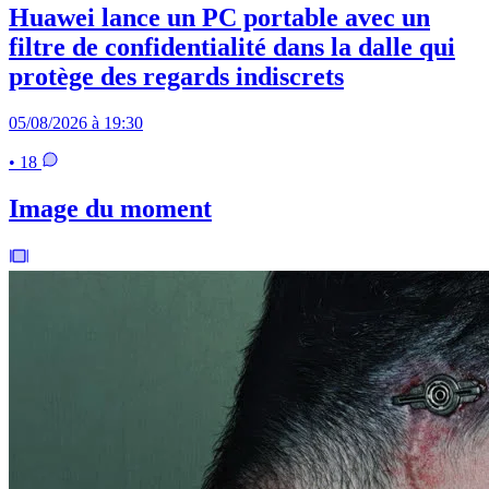
Huawei lance un PC portable avec un
filtre de confidentialité dans la dalle qui
protège des regards indiscrets
05/08/2026 à 19:30
• 18
Image du moment