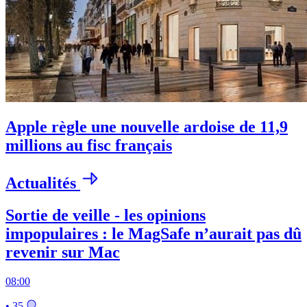
Apple règle une nouvelle ardoise de 11,9
millions au fisc français
Actualités
Sortie de veille - les opinions
impopulaires : le MagSafe n’aurait pas dû
revenir sur Mac
08:00
• 35