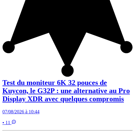
Test du moniteur 6K 32 pouces de
Kuycon, le G32P : une alternative au Pro
Display XDR avec quelques compromis
07/08/2026 à 10:44
• 11