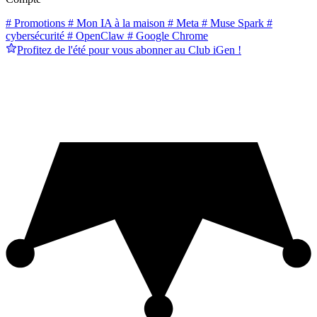
# Promotions
# Mon IA à la maison
# Meta
# Muse Spark
#
cybersécurité
# OpenClaw
# Google Chrome
Profitez de l'été pour vous abonner au Club iGen !