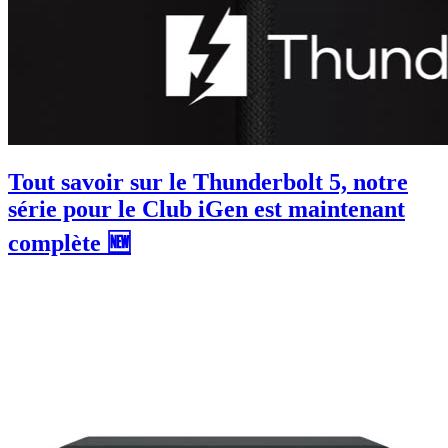
Tout savoir sur le Thunderbolt 5, notre
série pour le Club iGen est maintenant
complète 🆕