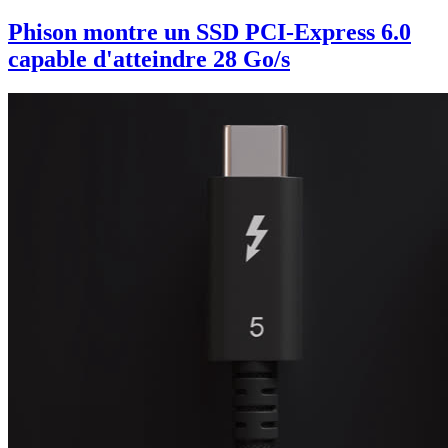
Phison montre un SSD PCI-Express 6.0
capable d'atteindre 28 Go/s