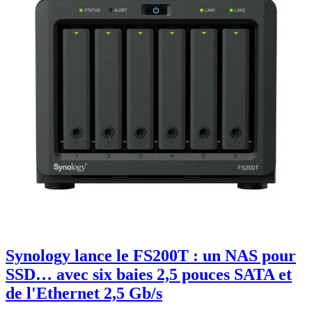
Synology lance le FS200T : un NAS pour
SSD… avec six baies 2,5 pouces SATA et
de l'Ethernet 2,5 Gb/s