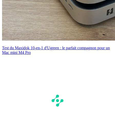
Test du Maxidok 10-en-1 d'Ugreen : le parfait compagnon pour un
Mac mini M4 Pro