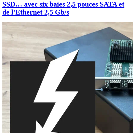
SSD… avec six baies 2,5 pouces SATA et
de l'Ethernet 2,5 Gb/s