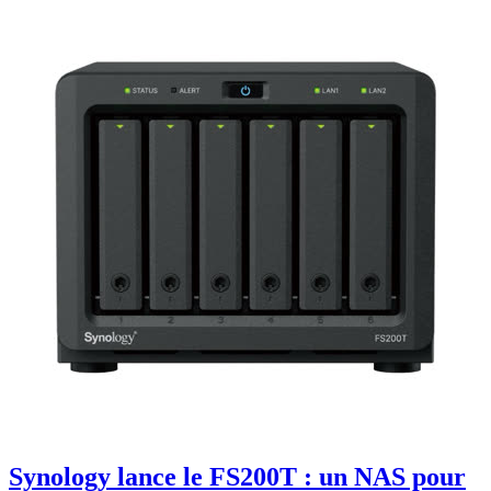
Synology lance le FS200T : un NAS pour