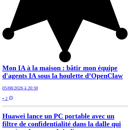
Mon IA à la maison : bâtir mon équipe
d'agents IA sous la houlette d’OpenClaw
05/08/2026 à 20:30
• 2
Huawei lance un PC portable avec un
filtre de confidentialité dans la dalle qui