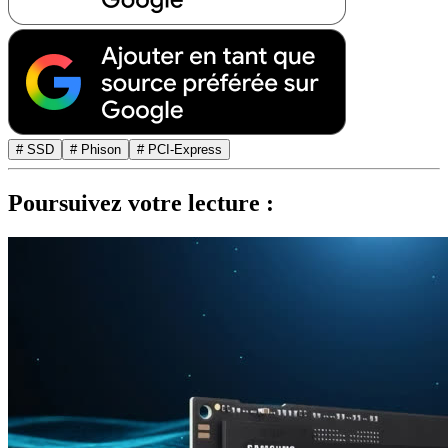
# SSD
# Phison
# PCI-Express
Poursuivez votre lecture :