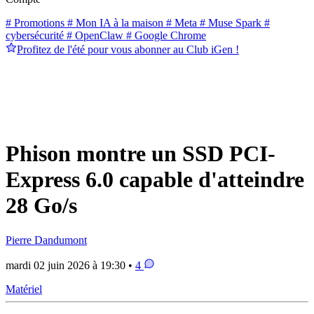
# Promotions
# Mon IA à la maison
# Meta
# Muse Spark
#
cybersécurité
# OpenClaw
# Google Chrome
Profitez de l'été pour vous abonner au Club iGen !
Phison montre un SSD PCI-
Express 6.0 capable d'atteindre
28 Go/s
Pierre Dandumont
mardi 02 juin 2026 à 19:30 •
4
Matériel