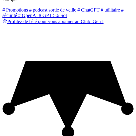
# Promotions
# podcast sortie de veille
# ChatGPT
# utilitaire
#
sécurité
# OpenAI
# GPT-5.6 Sol
Profitez de l'été pour vous abonner au Club iGen !