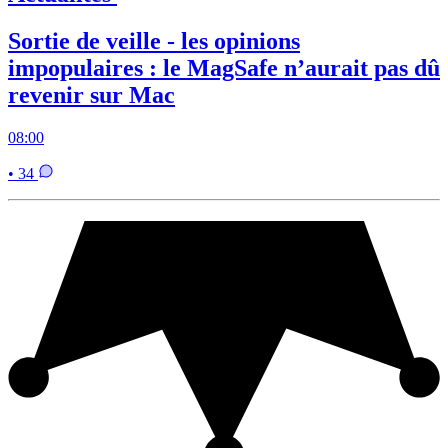
Sortie de veille - les opinions
impopulaires : le MagSafe n’aurait pas dû
revenir sur Mac
08:00
• 34