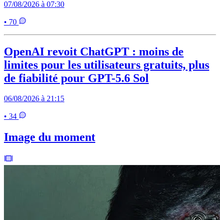
07/08/2026 à 07:30
• 70
OpenAI revoit ChatGPT : moins de
limites pour les utilisateurs gratuits, plus
de fiabilité pour GPT-5.6 Sol
06/08/2026 à 21:15
• 34
Image du moment