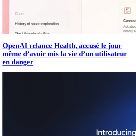
OpenAI relance Health, accusé le jour
même d’avoir mis la vie d’un utilisateur
en danger