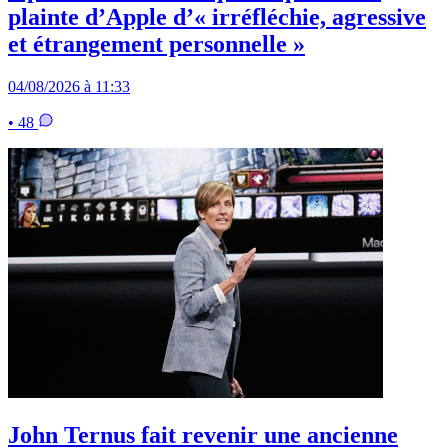
plainte d’Apple d’« irréfléchie, agressive
et étrangement personnelle »
04/08/2026 à 11:33
• 48
John Ternus fait revenir une ancienne