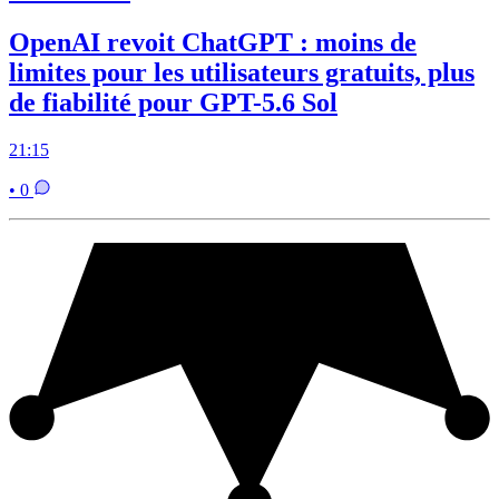
OpenAI revoit ChatGPT : moins de
limites pour les utilisateurs gratuits, plus
de fiabilité pour GPT-5.6 Sol
21:15
• 0