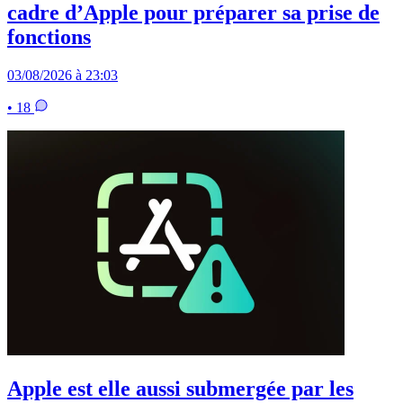
cadre d’Apple pour préparer sa prise de
fonctions
03/08/2026 à 23:03
• 18
Apple est elle aussi submergée par les