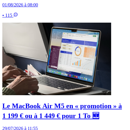
01/08/2026 à 08:00
• 115
Le MacBook Air M5 en « promotion » à
1 199 € ou à 1 449 € pour 1 To 🆕
29/07/2026 à 11:55