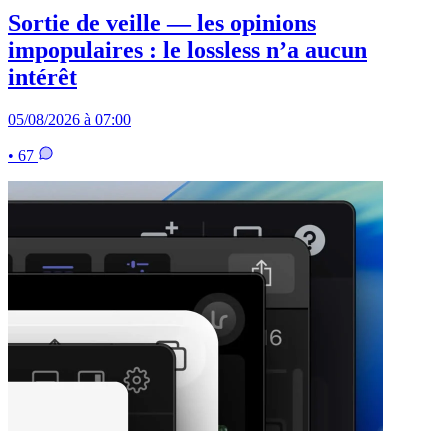
Sortie de veille — les opinions
impopulaires : le lossless n’a aucun
intérêt
05/08/2026 à 07:00
• 67