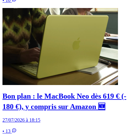
• 10
Bon plan : le MacBook Neo dès 619 € (-
180 €), y compris sur Amazon 🆕
27/07/2026 à 18:15
• 13