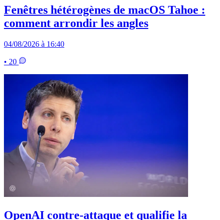
Fenêtres hétérogènes de macOS Tahoe :
comment arrondir les angles
04/08/2026 à 16:40
• 20
OpenAI contre-attaque et qualifie la