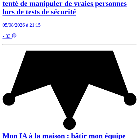
tenté de manipuler de vraies personnes
lors de tests de sécurité
05/08/2026 à 21:15
• 33
Mon IA à la maison : bâtir mon équipe