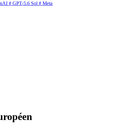
nAI
# GPT-5.6 Sol
# Meta
européen