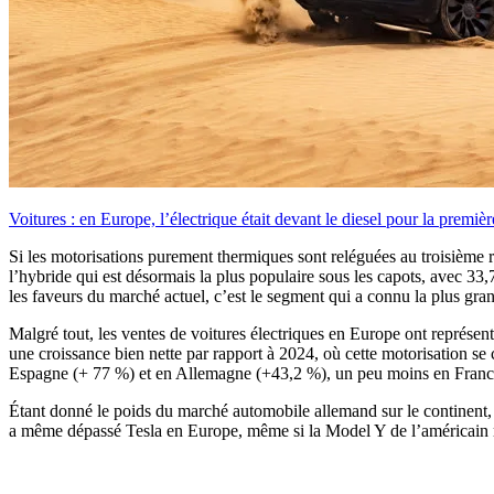
Voitures : en Europe, l’électrique était devant le diesel pour la premièr
Si les motorisations purement thermiques sont reléguées au troisième ran
l’hybride qui est désormais la plus populaire sous les capots, avec 3
les faveurs du marché actuel, c’est le segment qui a connu la plus grand
Malgré tout, les ventes de voitures électriques en Europe ont représe
une croissance bien nette par rapport à 2024, où cette motorisation se 
Espagne (+ 77 %) et en Allemagne (+43,2 %), un peu moins en Franc
Étant donné le poids du marché automobile allemand sur le continent, 
a même dépassé Tesla en Europe, même si la Model Y de l’américain re