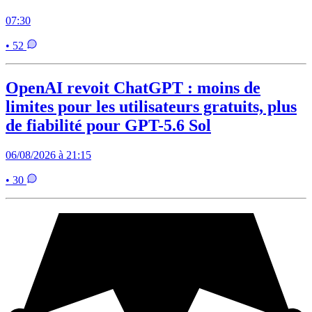
07:30
• 52
OpenAI revoit ChatGPT : moins de
limites pour les utilisateurs gratuits, plus
de fiabilité pour GPT-5.6 Sol
06/08/2026 à 21:15
• 30