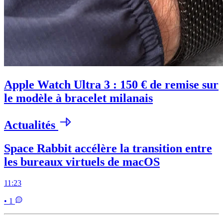
Apple Watch Ultra 3 : 150 € de remise sur
le modèle à bracelet milanais
Actualités
Space Rabbit accélère la transition entre
les bureaux virtuels de macOS
11:23
• 1