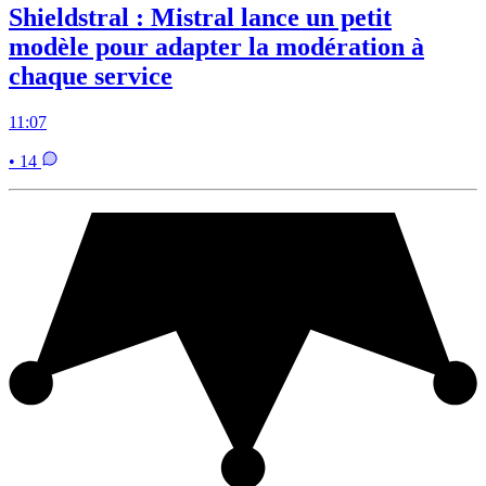
Shieldstral : Mistral lance un petit
modèle pour adapter la modération à
chaque service
11:07
• 14