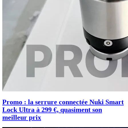
Promo : la serrure connectée Nuki Smart
Lock Ultra à 299 €, quasiment son
meilleur prix