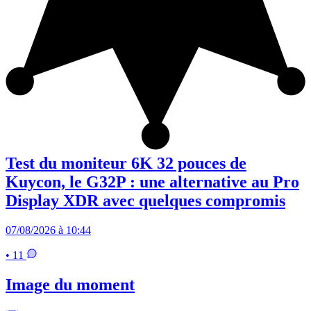
Test du moniteur 6K 32 pouces de
Kuycon, le G32P : une alternative au Pro
Display XDR avec quelques compromis
07/08/2026 à 10:44
• 11
Image du moment