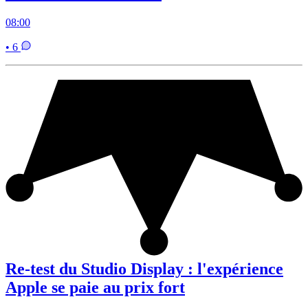
08:00
• 6
Re-test du Studio Display : l'expérience
Apple se paie au prix fort