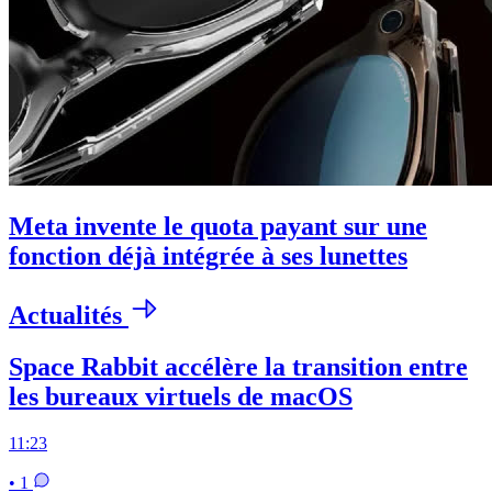
Meta invente le quota payant sur une
fonction déjà intégrée à ses lunettes
Actualités
Space Rabbit accélère la transition entre
les bureaux virtuels de macOS
11:23
• 1