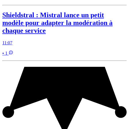
Shieldstral : Mistral lance un petit
modèle pour adapter la modération à
chaque service
11:07
• 1