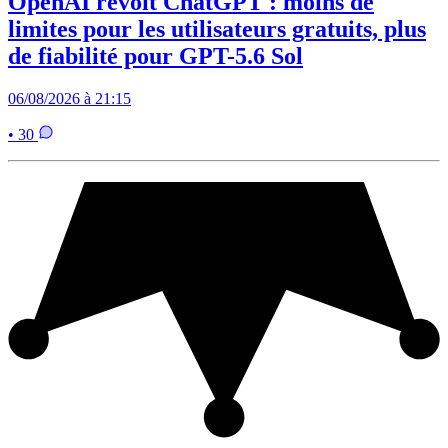
OpenAI revoit ChatGPT : moins de
limites pour les utilisateurs gratuits, plus
de fiabilité pour GPT-5.6 Sol
06/08/2026 à 21:15
• 30