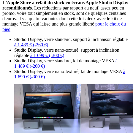
L'Apple Store a refait du stock en écrans Apple Studio Display
reconditionnés
. Les réductions par rapport au neuf, assez peu en
promo, voire tout simplement en stock, sont de quelques centaines
d'euros. Il y a quatre variantes dont cette fois deux avec le kit de
montage VESA qui laisse une plus grande liberté
pour le choix du
pied
.
Studio Display, verre standard, support à inclinaison réglable
à 1 489 € (-260 €)
Studio Display, verre nano-texturé, support à inclinaison
réglable
à 1 699 € (-300 €)
Studio Display, verre standard, kit de montage VESA
à
1 489 € (-260 €)
Studio Display, verre nano-texturé, kit de montage VESA
à
1 699 € (-300 €)