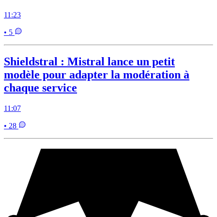
11:23
• 5
Shieldstral : Mistral lance un petit
modèle pour adapter la modération à
chaque service
11:07
• 28