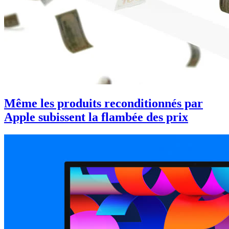
Même les produits reconditionnés par
Apple subissent la flambée des prix