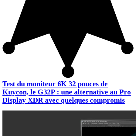
Test du moniteur 6K 32 pouces de
Kuycon, le G32P : une alternative au Pro
Display XDR avec quelques compromis