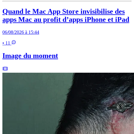
Quand le Mac App Store invisibilise des
apps Mac au profit d’apps iPhone et iPad
06/08/2026 à 15:44
• 11
Image du moment