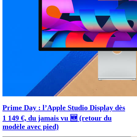
Prime Day : l’Apple Studio Display dès
1 149 €, du jamais vu 🆕 (retour du
modèle avec pied)