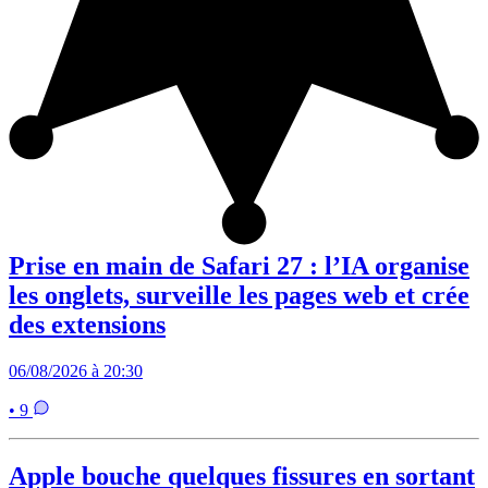
Prise en main de Safari 27 : l’IA organise
les onglets, surveille les pages web et crée
des extensions
06/08/2026 à 20:30
• 9
Apple bouche quelques fissures en sortant