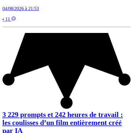
04/08/2026 à 21:53
• 11
3 229 prompts et 242 heures de travail :
les coulisses d’un film entièrement créé
par IA