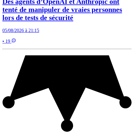
Des agents d’OpenAI et Anthropic ont
tenté de manipuler de vraies personnes
lors de tests de sécurité
05/08/2026 à 21:15
• 19