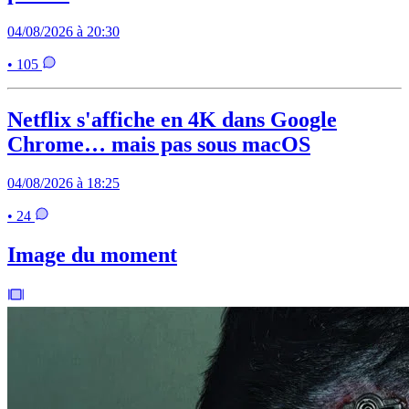
04/08/2026 à 20:30
• 105
Netflix s'affiche en 4K dans Google
Chrome… mais pas sous macOS
04/08/2026 à 18:25
• 24
Image du moment