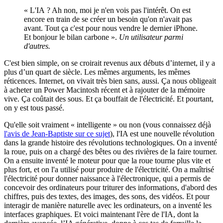
« L'IA ? Ah non, moi je n'en vois pas l'intérêt. On est
encore en train de se créer un besoin qu'on n'avait pas
avant. Tout ça c'est pour nous vendre le dernier iPhone.
Et bonjour le bilan carbone ».
Un utilisateur parmi
d'autres.
C'est bien simple, on se croirait revenus aux débuts d’internet, il y a
plus d’un quart de siècle. Les mêmes arguments, les mêmes
réticences. Internet, on vivait très bien sans, aussi. Ça nous obligeait
à acheter un Power Macintosh récent et à rajouter de la mémoire
vive. Ça coûtait des sous. Et ça bouffait de l'électricité. Et pourtant,
on y est tous passé.
Qu'elle soit vraiment « intelligente » ou non (vous connaissez déjà
l'avis de Jean-Baptiste sur ce sujet
), l'IA est une nouvelle révolution
dans la grande histoire des révolutions technologiques. On a inventé
la roue, puis on a chargé des bêtes ou des rivières de la faire tourner.
On a ensuite inventé le moteur pour que la roue tourne plus vite et
plus fort, et on l'a utilisé pour produire de l'électricité. On a maîtrisé
l'électricité pour donner naissance à l'électronique, qui a permis de
concevoir des ordinateurs pour triturer des informations, d'abord des
chiffres, puis des textes, des images, des sons, des vidéos. Et pour
interagir de manière naturelle avec les ordinateurs, on a inventé les
interfaces graphiques. Et voici maintenant l'ère de l'IA, dont la