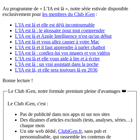
Au programme de « L’IA est là », notre série estivale disponible
exclusivement pour
les membres du Club iGen
:
L'IA est là et elle est déjà incontournable
L'IA est là : le glossaire pour tout comprendre
L'IA est là et Apple Intelligence n'est qu'un début
L'IA est là et vous allez causer à votre Mac
L'IA est là et il faut apprendre à parler chatbot
L'IA est là : confiez-lui vos images et vos vidéos
L’IA est là et elle vous aide à lire et à écrire
L'IA est là : un vrai assistant dans la poche
L'IA est là, et elle sera toujours là en 2036
Bonne lecture !
Le Club iGen, notre formule premium pleine d'avantages 👑
Le Club iGen, c'est :
Pas de publicité dans nos apps ni sur nos sites
Des dizaines d'articles exclusifs (tests, analyses, séries…)
chaque mois
Un site web dédié,
ClubiGen.fr
, sans pub et
personnalisable, qui rassemble les contenus de