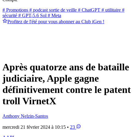
# Promotions
# podcast sortie de veille
# ChatGPT
# utilitaire
#
sécurité
# GPT-5.6 Sol
# Meta
Profitez de l'été pour vous abonner au Club iGen !
Après quatorze ans de bataille
judiciaire, Apple gagne
définitivement contre le patent
troll VirnetX
Anthony Nelzin-Santos
mercredi 21 février 2024 à 10:15 •
23