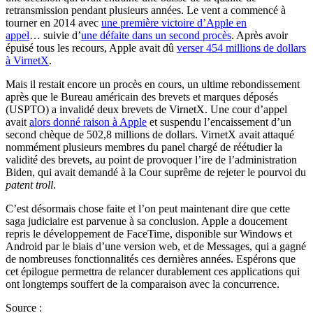
retransmission pendant plusieurs années. Le vent a commencé à
tourner en 2014 avec
une première victoire d’Apple en
appel
… suivie d’
une défaite dans un second procès
. Après avoir
épuisé tous les recours, Apple avait dû
verser 454 millions de dollars
à VirnetX
.
Mais il restait encore un procès en cours, un ultime rebondissement
après que le Bureau américain des brevets et marques déposés
(USPTO) a invalidé deux brevets de VirnetX. Une cour d’appel
avait
alors donné raison à Apple
et suspendu l’encaissement d’un
second chèque de 502,8 millions de dollars. VirnetX avait attaqué
nommément plusieurs membres du panel chargé de réétudier la
validité des brevets, au point de provoquer l’ire de l’administration
Biden, qui avait demandé à la Cour suprême de rejeter le pourvoi du
patent troll
.
C’est désormais chose faite et l’on peut maintenant dire que cette
saga judiciaire est parvenue à sa conclusion. Apple a doucement
repris le développement de FaceTime, disponible sur Windows et
Android par le biais d’une version web, et de Messages, qui a gagné
de nombreuses fonctionnalités ces dernières années. Espérons que
cet épilogue permettra de relancer durablement ces applications qui
ont longtemps souffert de la comparaison avec la concurrence.
Source :