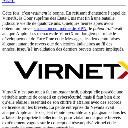
AAPL
Cette fois, c’est
vraiment
la bonne. En refusant d’entendre l’appel de
VirnetX, la Cour suprême des États-Unis met fin à une bataille
judiciaire vieille de quatorze ans. Quelques heures après avoir
obtenu un brevet
sur le concept même de VPN
, le
patent troll
avait
attaqué Apple. Les menaces de VirnetX ont longtemps freiné le
développement de FaceTime et de Messages, les deux entreprises
alignant autant de revers que de victoires judiciaires au fil des
années, jusqu’à l’invalidation des derniers brevets encore impliqués.
VirnetX n’est pas tout à fait un
patent troll
, puisqu’elle possède une
véritable activité de conseil en cybersécurité, mais il faut bien dire
qu’elle réalise l’essentiel de son chiffre d’affaires avec des accords
de licence sur les brevets. La petite entreprise du Nevada avait
attaqué Apple au Texas, état réputé favorable aux plaignants dans les
affaires de propriété intellectuelle, pour violation de quatre brevets
extrêmement vagues sur le concept de réseau privé virtuel et de
protocole de communications sécurisées.