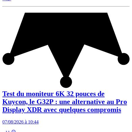
Test du moniteur 6K 32 pouces de
Kuycon, le G32P : une alternative au Pro
Display XDR avec quelques compromis
07/08/2026 à 10:44