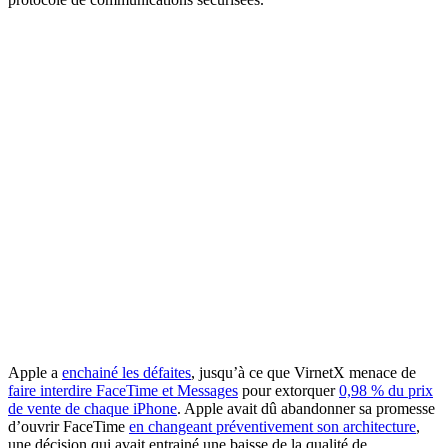
Apple a
enchainé les défaites
, jusqu’à ce que VirnetX menace de
faire interdire FaceTime et Messages
pour extorquer
0,98 % du prix
de vente de chaque iPhone
. Apple avait dû abandonner sa promesse
d’ouvrir FaceTime
en changeant préventivement son architecture
,
une décision qui avait entrainé une baisse de la qualité de