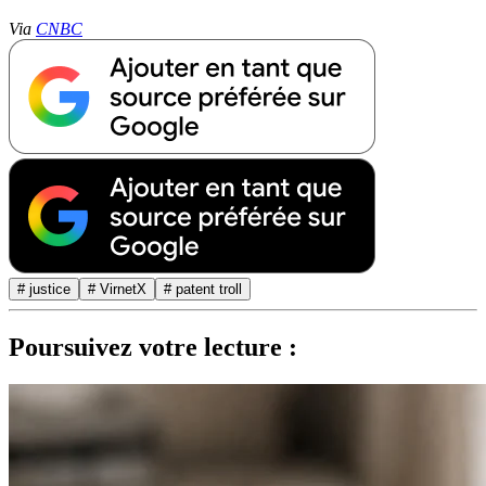
Via
CNBC
# justice
# VirnetX
# patent troll
Poursuivez votre lecture :