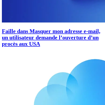
Faille dans Masquer mon adresse e-mail,
un utilisateur demande l’ouverture d’un
procès aux USA