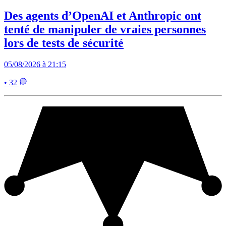
Des agents d’OpenAI et Anthropic ont
tenté de manipuler de vraies personnes
lors de tests de sécurité
05/08/2026 à 21:15
• 32