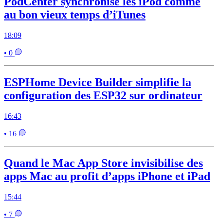
PodCenter synchronise les iPod comme
au bon vieux temps d’iTunes
18:09
• 0
ESPHome Device Builder simplifie la
configuration des ESP32 sur ordinateur
16:43
• 16
Quand le Mac App Store invisibilise des
apps Mac au profit d’apps iPhone et iPad
15:44
• 7