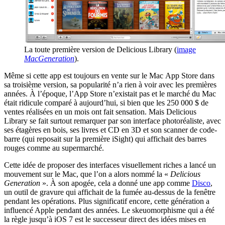
La toute première version de Delicious Library (
image
MacGeneration
).
Même si cette app est toujours en vente sur le Mac App Store dans
sa troisième version, sa popularité n’a rien à voir avec les premières
années. À l’époque, l’App Store n’existait pas et le marché du Mac
était ridicule comparé à aujourd’hui, si bien que les 250 000 $ de
ventes réalisées en un mois ont fait sensation. Mais Delicious
Library se fait surtout remarquer par son interface photoréaliste, avec
ses étagères en bois, ses livres et CD en 3D et son scanner de code-
barre (qui reposait sur la première iSight) qui affichait des barres
rouges comme au supermarché.
Cette idée de proposer des interfaces visuellement riches a lancé un
mouvement sur le Mac, que l’on a alors nommé la «
Delicious
Generation
». À son apogée, cela a donné une app comme
Disco
,
un outil de gravure qui affichait de la fumée au-dessus de la fenêtre
pendant les opérations. Plus significatif encore, cette génération a
influencé Apple pendant des années. Le skeuomorphisme qui a été
la règle jusqu’à iOS 7 est le successeur direct des idées mises en