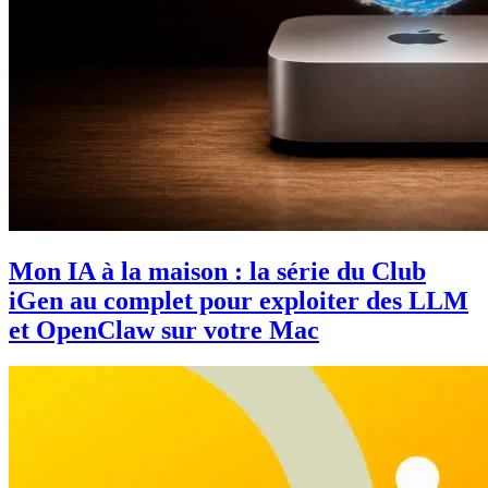
Mon IA à la maison : la série du Club
iGen au complet pour exploiter des LLM
et OpenClaw sur votre Mac