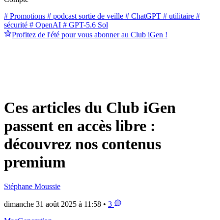
# Promotions
# podcast sortie de veille
# ChatGPT
# utilitaire
#
sécurité
# OpenAI
# GPT-5.6 Sol
Profitez de l'été pour vous abonner au Club iGen !
Ces articles du Club iGen
passent en accès libre :
découvrez nos contenus
premium
Stéphane Moussie
dimanche 31 août 2025 à 11:58 •
3