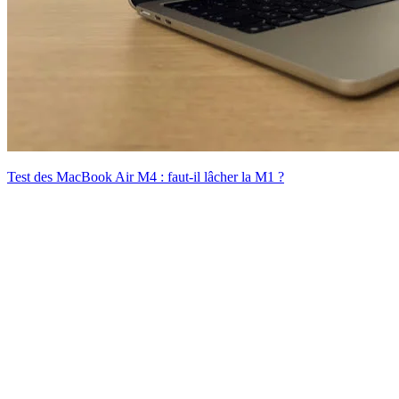
Test des MacBook Air M4 : faut-il lâcher la M1 ?