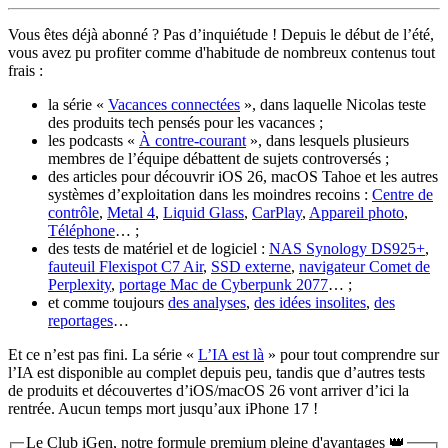
Vous êtes déjà abonné ? Pas d’inquiétude ! Depuis le début de l’été,
vous avez pu profiter comme d'habitude de nombreux contenus tout
frais :
la série «
Vacances connectées
», dans laquelle Nicolas teste
des produits tech pensés pour les vacances ;
les podcasts «
À contre-courant
», dans lesquels plusieurs
membres de l’équipe débattent de sujets controversés ;
des articles pour découvrir iOS 26, macOS Tahoe et les autres
systèmes d’exploitation dans les moindres recoins :
Centre de
contrôle
,
Metal 4
,
Liquid Glass
,
CarPlay
,
Appareil photo
,
Téléphone
… ;
des tests de matériel et de logiciel :
NAS Synology DS925+
,
fauteuil Flexispot C7 Air
,
SSD externe
,
navigateur Comet de
Perplexity
,
portage Mac de Cyberpunk 2077
… ;
et comme toujours
des analyses
,
des idées insolites
,
des
reportages
…
Et ce n’est pas fini. La série «
L’IA est là
» pour tout comprendre sur
l’IA est disponible au complet depuis peu, tandis que d’autres tests
de produits et découvertes d’iOS/macOS 26 vont arriver d’ici la
rentrée. Aucun temps mort jusqu’aux iPhone 17 !
Le Club iGen, notre formule premium pleine d'avantages 👑