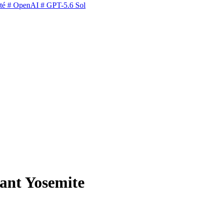
té
# OpenAI
# GPT-5.6 Sol
vant Yosemite