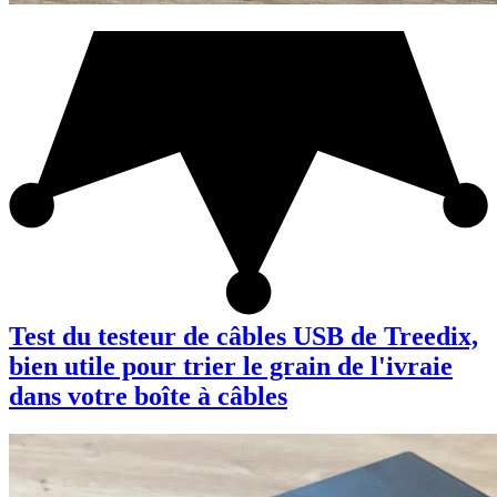
Test du testeur de câbles USB de Treedix,
bien utile pour trier le grain de l'ivraie
dans votre boîte à câbles