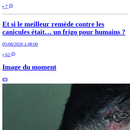
• 7
Et si le meilleur remède contre les
canicules était… un frigo pour humains ?
05/08/2026 à 08:00
• 62
Image du moment