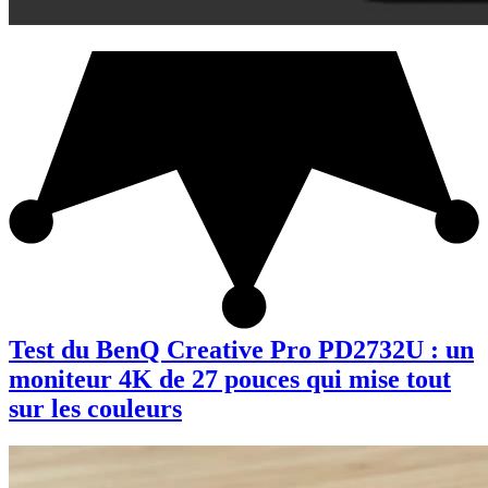
Test du BenQ Creative Pro PD2732U : un
moniteur 4K de 27 pouces qui mise tout
sur les couleurs