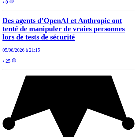
• 0
Des agents d’OpenAI et Anthropic ont
tenté de manipuler de vraies personnes
lors de tests de sécurité
05/08/2026 à 21:15
• 25