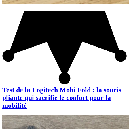
Test de la Logitech Mobi Fold : la souris
pliante qui sacrifie le confort pour la
mobilité