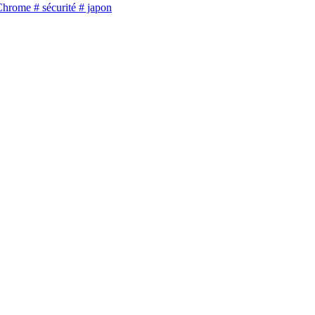
Chrome
# sécurité
# japon