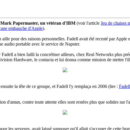
ar Mark Papermaster, un vétéran d'IBM
(voir l'article
Jeu de chaises 
s une embauche d'Apple
).
n aille pour des raisons personnelles. Fadell avait été recruté par Apple
que audio portable avec le service de Napster.
Fadell a bien failli la concrétiser ailleurs, chez Real Networks plus préc
division Hardware, le contacta et lui donna comme mission de mettre l'iP
ensuite la tête de ce groupe, et Fadell l'y remplaça en 2006 (lire :
Fadell
n d'antan, contre toute attente elles sont restées plus que solides sur 
r les serveurs, avait laissé supposer qu'il allait s'occuper de cette br