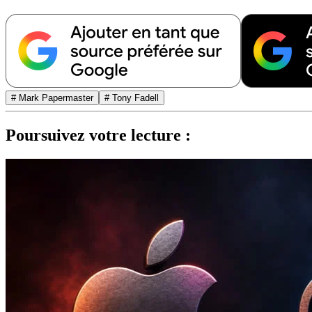
# Mark Papermaster
# Tony Fadell
Poursuivez votre lecture :