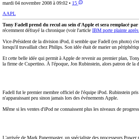
mardi 04 novembre 2008 à 09:02 •
15
AAPL
Tony Fadell prend du recul au sein d'Apple et sera remplacé p
récemment défrayé la chronique (voir l'article
IBM porte plainte aprè
Vice-Président de la division iPod, il semble que Fadell (en photo) s'e
lorsqu'il travaillait chez Philips. Son idée était de marier un périphéri
Et cette belle idée qui permit à Apple de revenir au premier plan, Tony 
la firme de Cupertino. À l'époque, Jon Rubinstein, alors patron de la 
Fadell fut le premier membre officiel de l'équipe iPod. Rubinstein pris 
n'apparaissant peu sinon jamais lors des événements Apple.
Même si les ventes d'iPod ne connaissent plus les niveaux de progressio
L'arrivée de Mark Papermaster, un spécialiste des processeurs Power pou