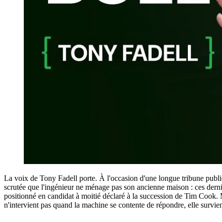
La voix de Tony Fadell porte. À l'occasion d'une longue tribune publ
scrutée que l'ingénieur ne ménage pas son ancienne maison : ces dernier
positionné en candidat à moitié déclaré à la succession de Tim Cook. Ma
n'intervient pas quand la machine se contente de répondre, elle survi