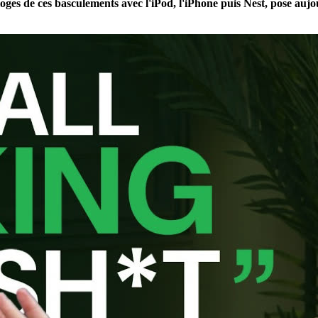
es de ces basculements avec l'iPod, l'iPhone puis Nest, pose aujourd