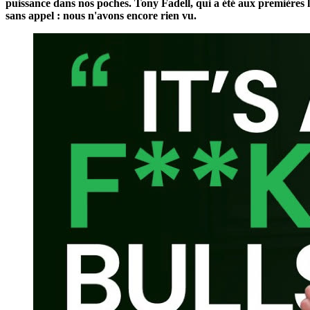
puissance dans nos poches. Tony Fadell, qui a été aux premières log
sans appel : nous n'avons encore rien vu.