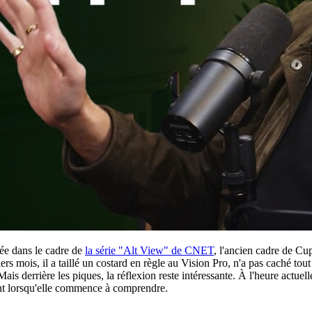
iée dans le cadre de
la série "Alt View" de CNET
, l'ancien cadre de Cu
s mois, il a taillé un costard en règle au Vision Pro, n'a pas caché tout
is derrière les piques, la réflexion reste intéressante. À l'heure actuel
ent lorsqu'elle commence à comprendre.