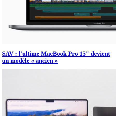
SAV : l'ultime MacBook Pro 15" devient
un modèle « ancien »