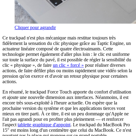
Cliquer pour agrandir
Ce trackpad n'est plus mécanique mais restitue toujours très
fidèlement la sensation du clic physique grâce au Taptic Engine, un
actuateur linéaire composé de quatre électroaimants. Cette
technologie permet également d'aller plus loin : le clic est uniforme
sur toute la surface du pavé, il est possible de régler la sensibilité du
clic « physique », de faire
un clic « forcé »
pour réaliser diverses
actions, de faire défiler plus ou moins rapidement une vidéo selon la
pression qu'on exerce et d'avoir un retour physique pour certaines
actions.
En résumé, le trackpad Force Touch apporte du confort d'utilisation
et ajoute une nouvelle dimension aux interfaces. Néanmoins, il est
encore très sous-exploité à l'heure actuelle. On espère que la
prochaine version du système et que les applications tierces vont
mieux en tirer parti. À ce titre, il est un peu dommage qu'Apple ne
l'ait pas agrandi pour en profiter plus pleinement — et renforcer
l'aspect
tablette graphique d'appoint
. Le trackpad du MacBook Pro
15" est moins long d'un centimètre que celui du MacBook. Ce n'est
pourtant pas la place qui manque sur ce grand portable.