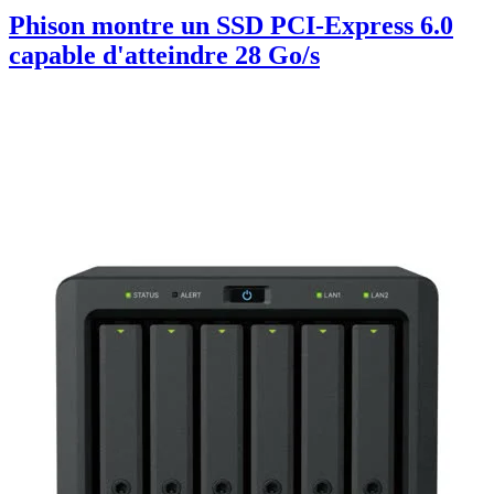
Phison montre un SSD PCI-Express 6.0
capable d'atteindre 28 Go/s