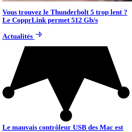
Vous trouvez le Thunderbolt 5 trop lent ?
Le CopprLink permet 512 Gb/s
Actualités
Le mauvais contrôleur USB des Mac est