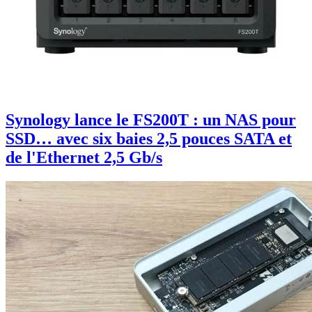
Synology lance le FS200T : un NAS pour
SSD… avec six baies 2,5 pouces SATA et
de l'Ethernet 2,5 Gb/s