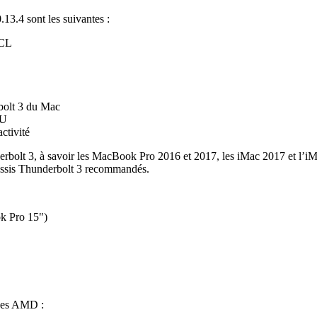
13.4 sont les suivantes :
nCL
bolt 3 du Mac
PU
ctivité
rbolt 3, à savoir les MacBook Pro 2016 et 2017, les iMac 2017 et l’iM
châssis Thunderbolt 3 recommandés.
k Pro 15")
 des AMD :