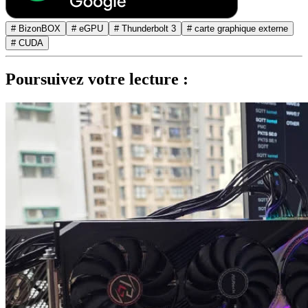
# BizonBOX
# eGPU
# Thunderbolt 3
# carte graphique externe
# CUDA
Poursuivez votre lecture :