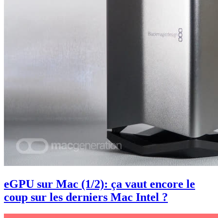
eGPU sur Mac (1/2): ça vaut encore le
coup sur les derniers Mac Intel ?