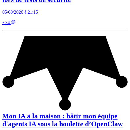
05/08/2026 à 21:15
• 34
Mon IA à la maison : bâtir mon équipe
d'agents IA sous la houlette d’OpenClaw