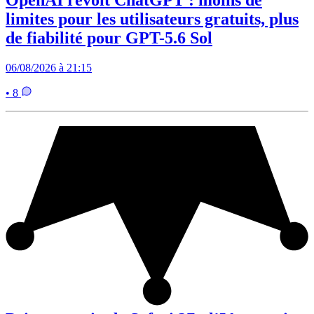
OpenAI revoit ChatGPT : moins de
limites pour les utilisateurs gratuits, plus
de fiabilité pour GPT-5.6 Sol
06/08/2026 à 21:15
• 8