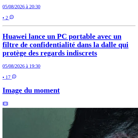
05/08/2026 à 20:30
• 2
Huawei lance un PC portable avec un
filtre de confidentialité dans la dalle qui
protège des regards indiscrets
05/08/2026 à 19:30
• 17
Image du moment