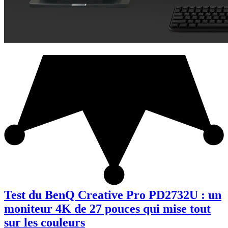
Test du BenQ Creative Pro PD2732U : un
moniteur 4K de 27 pouces qui mise tout
sur les couleurs