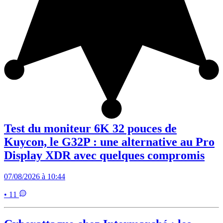
Test du moniteur 6K 32 pouces de
Kuycon, le G32P : une alternative au Pro
Display XDR avec quelques compromis
07/08/2026 à 10:44
• 11