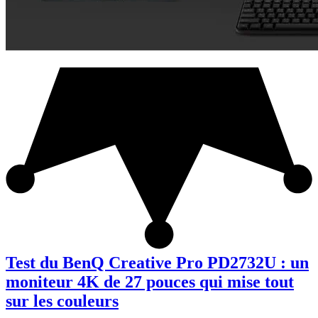
Test du BenQ Creative Pro PD2732U : un
moniteur 4K de 27 pouces qui mise tout
sur les couleurs