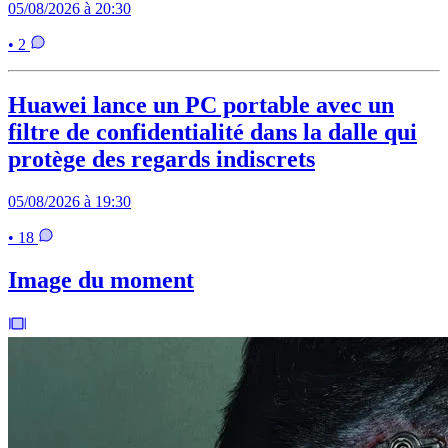
05/08/2026 à 20:30
• 2
Huawei lance un PC portable avec un
filtre de confidentialité dans la dalle qui
protège des regards indiscrets
05/08/2026 à 19:30
• 18
Image du moment