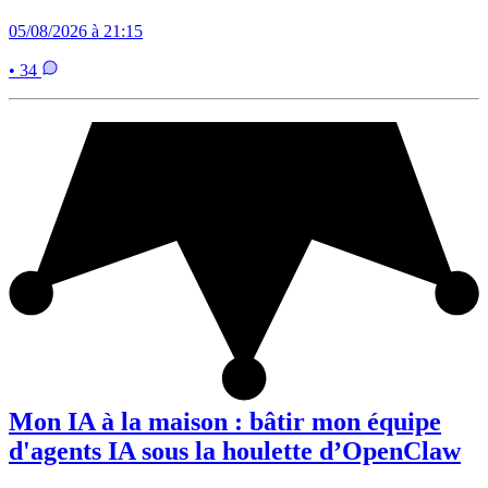
05/08/2026 à 21:15
• 34
Mon IA à la maison : bâtir mon équipe
d'agents IA sous la houlette d’OpenClaw