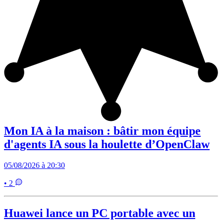
Mon IA à la maison : bâtir mon équipe
d'agents IA sous la houlette d’OpenClaw
05/08/2026 à 20:30
• 2
Huawei lance un PC portable avec un