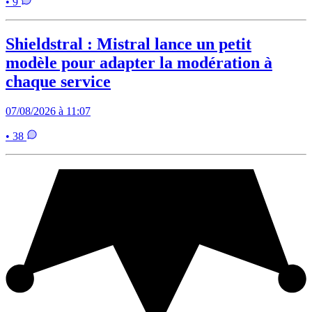
• 9
Shieldstral : Mistral lance un petit
modèle pour adapter la modération à
chaque service
07/08/2026 à 11:07
• 38