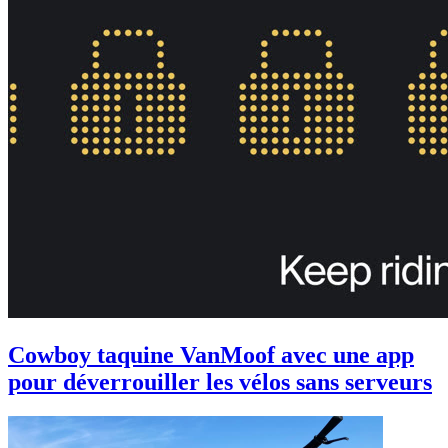
Cowboy taquine VanMoof avec une app
pour déverrouiller les vélos sans serveurs