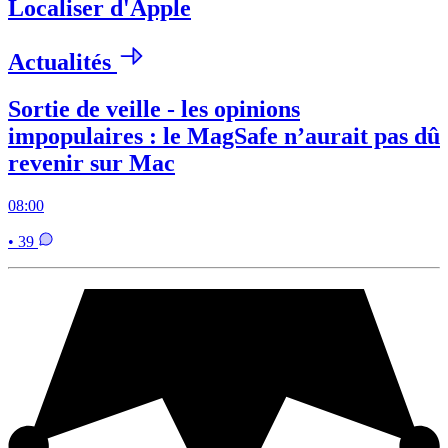
Localiser d'Apple
Actualités
Sortie de veille - les opinions
impopulaires : le MagSafe n’aurait pas dû
revenir sur Mac
08:00
• 39