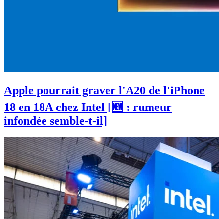
Apple pourrait graver l'A20 de l'iPhone
18 en 18A chez Intel [🆕 : rumeur
infondée semble-t-il]