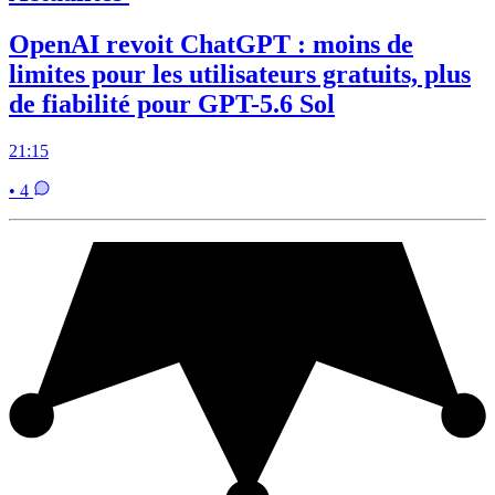
OpenAI revoit ChatGPT : moins de
limites pour les utilisateurs gratuits, plus
de fiabilité pour GPT-5.6 Sol
21:15
• 4