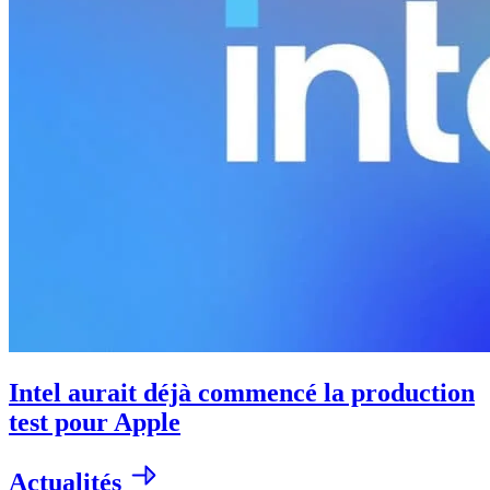
Intel aurait déjà commencé la production
test pour Apple
Actualités