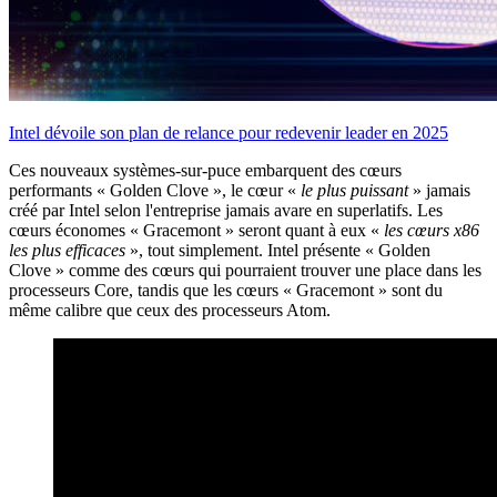
Intel dévoile son plan de relance pour redevenir leader en 2025
Ces nouveaux systèmes-sur-puce embarquent des cœurs
performants « Golden Clove », le cœur «
le plus puissant
» jamais
créé par Intel selon l'entreprise jamais avare en superlatifs. Les
cœurs économes « Gracemont » seront quant à eux «
les cœurs x86
les plus efficaces
», tout simplement. Intel présente « Golden
Clove » comme des cœurs qui pourraient trouver une place dans les
processeurs Core, tandis que les cœurs « Gracemont » sont du
même calibre que ceux des processeurs Atom.