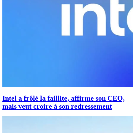
Intel a frôlé la faillite, affirme son CEO,
mais veut croire à son redressement