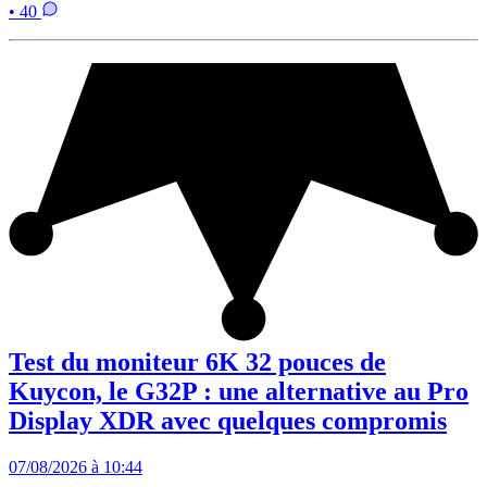
• 40
Test du moniteur 6K 32 pouces de
Kuycon, le G32P : une alternative au Pro
Display XDR avec quelques compromis
07/08/2026 à 10:44