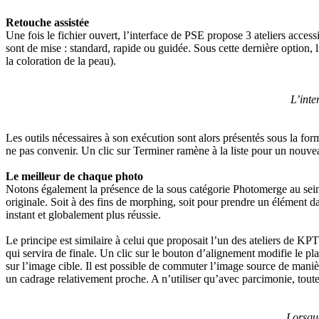
Retouche assistée
Une fois le fichier ouvert, l’interface de PSE propose 3 ateliers acces
sont de mise : standard, rapide ou guidée. Sous cette dernière option, l’u
la coloration de la peau).
L’inte
Les outils nécessaires à son exécution sont alors présentés sous la forme
ne pas convenir. Un clic sur Terminer ramène à la liste pour un nouveau 
Le meilleur de chaque photo
Notons également la présence de la sous catégorie Photomerge au sein de
originale. Soit à des fins de morphing, soit pour prendre un élément d
instant et globalement plus réussie.
Le principe est similaire à celui que proposait l’un des ateliers de 
qui servira de finale. Un clic sur le bouton d’alignement modifie le pl
sur l’image cible. Il est possible de commuter l’image source de manière
un cadrage relativement proche. A n’utiliser qu’avec parcimonie, toute
Lorsque