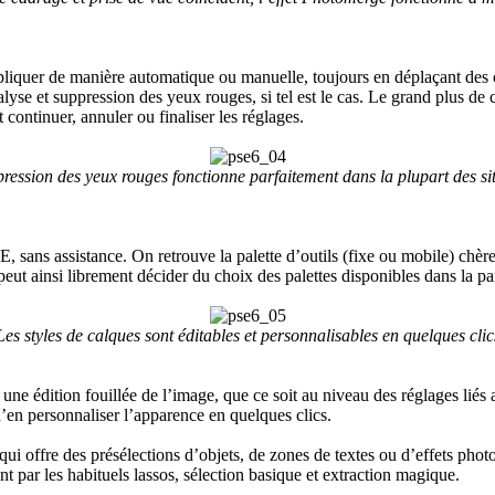
iquer de manière automatique ou manuelle, toujours en déplaçant des cu
nalyse et suppression des yeux rouges, si tel est le cas. Le grand plus de
t continuer, annuler ou finaliser les réglages.
ression des yeux rouges fonctionne parfaitement dans la plupart des si
ans assistance. On retrouve la palette d’outils (fixe ou mobile) chère à 
 peut ainsi librement décider du choix des palettes disponibles dans la part
Les styles de calques sont éditables et personnalisables en quelques clic
ne édition fouillée de l’image, que ce soit au niveau des réglages liés 
 d’en personnaliser l’apparence en quelques clics.
 qui offre des présélections d’objets, de zones de textes ou d’effets pho
ant par les habituels lassos, sélection basique et extraction magique.