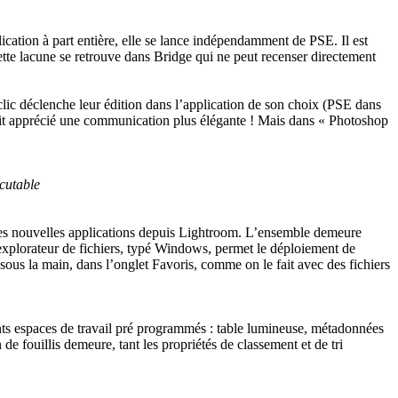
cation à part entière, elle se lance indépendamment de PSE. Il est
tte lacune se retrouve dans Bridge qui ne peut recenser directement
lic déclenche leur édition dans l’application de son choix (PSE dans
urait apprécié une communication plus élégante ! Mais dans « Photoshop
scutable
 ses nouvelles applications depuis Lightroom. L’ensemble demeure
n explorateur de fichiers, typé Windows, permet le déploiement de
r sous la main, dans l’onglet Favoris, comme on le fait avec des fichiers
ents espaces de travail pré programmés : table lumineuse, métadonnées
de fouillis demeure, tant les propriétés de classement et de tri