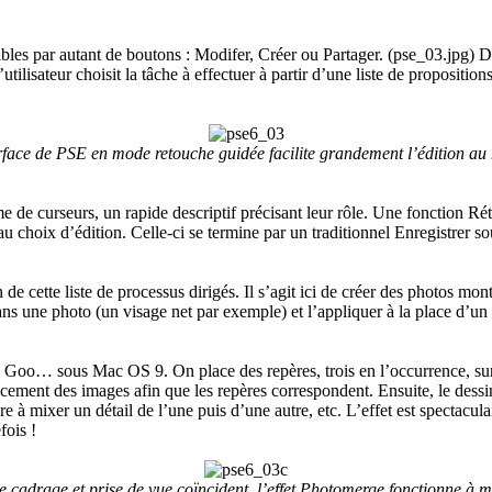
sibles par autant de boutons : Modifer, Créer ou Partager. (pse_03.jpg) Da
tilisateur choisit la tâche à effectuer à partir d’une liste de propositions 
rface de PSE en mode retouche guidée facilite grandement l’édition au
 de curseurs, un rapide descriptif précisant leur rôle. Une fonction Rétabl
choix d’édition. Celle-ci se termine par un traditionnel Enregistrer sous
 cette liste de processus dirigés. Il s’agit ici de créer des photos mon
ans une photo (un visage net par exemple) et l’appliquer à la place d’u
KPT Goo… sous Mac OS 9. On place des repères, trois en l’occurrence, sur
acement des images afin que les repères correspondent. Ensuite, le dessi
 à mixer un détail de l’une puis d’une autre, etc. L’effet est spectaculai
fois !
 cadrage et prise de vue coïncident, l’effet Photomerge fonctionne à m