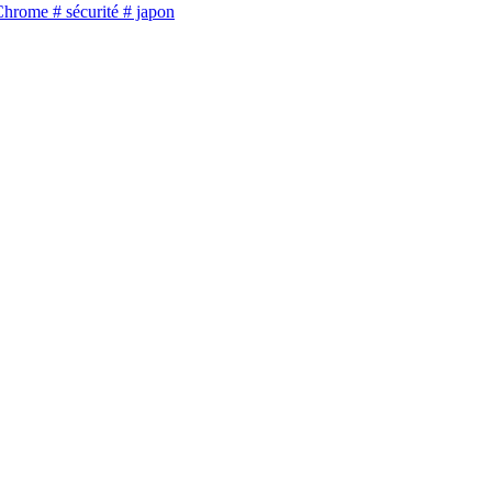
Chrome
# sécurité
# japon