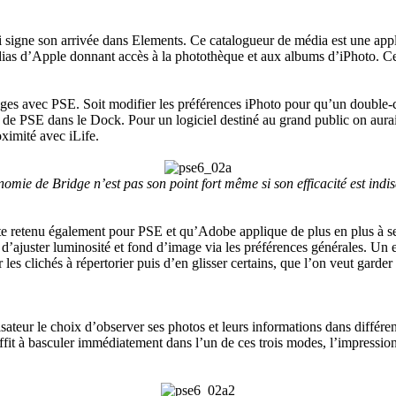
 signe son arrivée dans Elements. Ce catalogueur de média est une appli
dias d’Apple donnant accès à la photothèque et aux albums d’iPhoto. Ce
ges avec PSE. Soit modifier les préférences iPhoto pour qu’un double-c
cône de PSE dans le Dock. Pour un logiciel destiné au grand public on a
ximité avec iLife.
omie de Bridge n’est pas son point fort même si son efficacité est indi
racite retenu également pour PSE et qu’Adobe applique de plus en plus à
le d’ajuster luminosité et fond d’image via les préférences générales. U
 les clichés à répertorier puis d’en glisser certains, que l’on veut garde
sateur le choix d’observer ses photos et leurs informations dans différ
uffit à basculer immédiatement dans l’un de ces trois modes, l’impression 