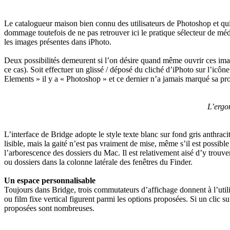
Le catalogueur maison bien connu des utilisateurs de Photoshop et qui
dommage toutefois de ne pas retrouver ici le pratique sélecteur de mé
les images présentes dans iPhoto.
Deux possibilités demeurent si l’on désire quand même ouvrir ces ima
ce cas). Soit effectuer un glissé / déposé du cliché d’iPhoto sur l’i
Elements » il y a « Photoshop » et ce dernier n’a jamais marqué sa pro
L’ergon
L’interface de Bridge adopte le style texte blanc sur fond gris anth
lisible, mais la gaité n’est pas vraiment de mise, même s’il est possib
l’arborescence des dossiers du Mac. Il est relativement aisé d’y trouver
ou dossiers dans la colonne latérale des fenêtres du Finder.
Un espace personnalisable
Toujours dans Bridge, trois commutateurs d’affichage donnent à l’utili
ou film fixe vertical figurent parmi les options proposées. Si un clic s
proposées sont nombreuses.