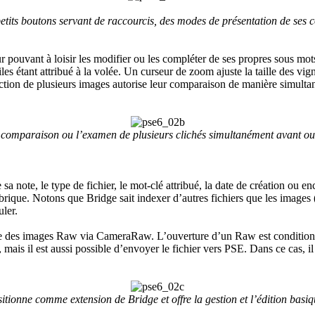
petits boutons servant de raccourcis, des modes de présentation de ses 
ur pouvant à loisir les modifier ou les compléter de ses propres sous mo
 étant attribué à la volée. Un curseur de zoom ajuste la taille des vigne
ection de plusieurs images autorise leur comparaison de manière simulta
 comparaison ou l’examen de plusieurs clichés simultanément avant o
sa note, le type de fichier, le mot-clé attribué, la date de création ou en
 rubrique. Notons que Bridge sait indexer d’autres fichiers que les images
uler.
re des images Raw via CameraRaw. L’ouverture d’un Raw est conditionné
ais il est aussi possible d’envoyer le fichier vers PSE. Dans ce cas, il
ionne comme extension de Bridge et offre la gestion et l’édition basiq