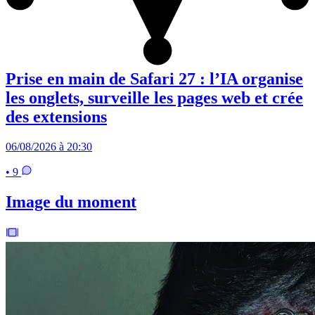
Prise en main de Safari 27 : l’IA organise
les onglets, surveille les pages web et crée
des extensions
06/08/2026 à 20:30
• 9
Image du moment