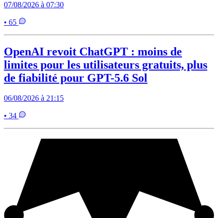
07/08/2026 à 07:30
• 65
OpenAI revoit ChatGPT : moins de
limites pour les utilisateurs gratuits, plus
de fiabilité pour GPT-5.6 Sol
06/08/2026 à 21:15
• 34