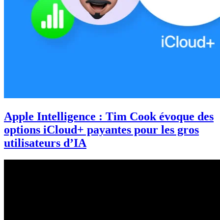
Apple Intelligence : Tim Cook évoque des
options iCloud+ payantes pour les gros
utilisateurs d’IA