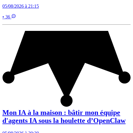
05/08/2026 à 21:15
• 36
Mon IA à la maison : bâtir mon équipe
d'agents IA sous la houlette d’OpenClaw