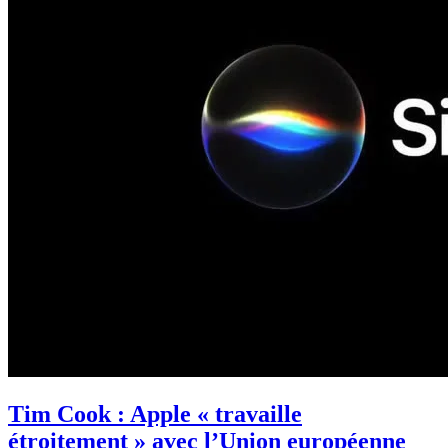
Tim Cook : Apple « travaille
étroitement » avec l’Union européenne