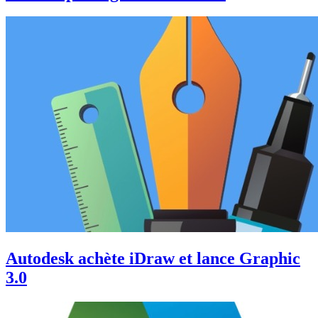
Autodesk achète iDraw et lance Graphic
3.0