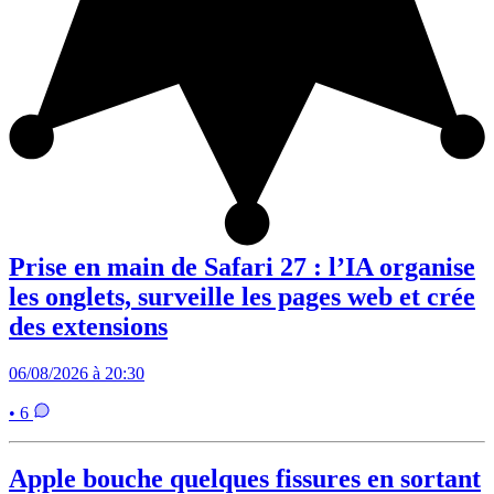
Prise en main de Safari 27 : l’IA organise
les onglets, surveille les pages web et crée
des extensions
06/08/2026 à 20:30
• 6
Apple bouche quelques fissures en sortant