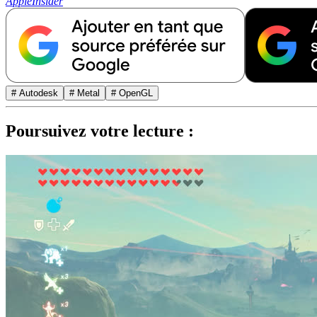
AppleInsider
# Autodesk
# Metal
# OpenGL
Poursuivez votre lecture :