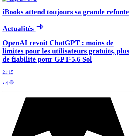
iBooks attend toujours sa grande refonte
Actualités
OpenAI revoit ChatGPT : moins de
limites pour les utilisateurs gratuits, plus
de fiabilité pour GPT-5.6 Sol
21:15
• 4