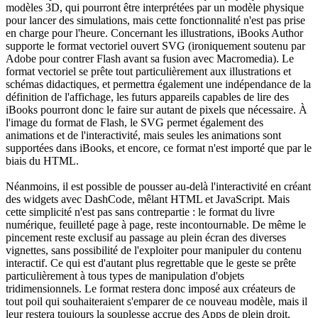
modèles 3D, qui pourront être interprétées par un modèle physique
pour lancer des simulations, mais cette fonctionnalité n'est pas prise
en charge pour l'heure. Concernant les illustrations, iBooks Author
supporte le format vectoriel ouvert SVG (ironiquement soutenu par
Adobe pour contrer Flash avant sa fusion avec Macromedia). Le
format vectoriel se prête tout particulièrement aux illustrations et
schémas didactiques, et permettra également une indépendance de la
définition de l'affichage, les futurs appareils capables de lire des
iBooks pourront donc le faire sur autant de pixels que nécessaire. À
l'image du format de Flash, le SVG permet également des
animations et de l'interactivité, mais seules les animations sont
supportées dans iBooks, et encore, ce format n'est importé que par le
biais du HTML.
Néanmoins, il est possible de pousser au-delà l'interactivité en créant
des widgets avec DashCode, mêlant HTML et JavaScript. Mais
cette simplicité n'est pas sans contrepartie : le format du livre
numérique, feuilleté page à page, reste incontournable. De même le
pincement reste exclusif au passage au plein écran des diverses
vignettes, sans possibilité de l'exploiter pour manipuler du contenu
interactif. Ce qui est d'autant plus regrettable que le geste se prête
particulièrement à tous types de manipulation d'objets
tridimensionnels. Le format restera donc imposé aux créateurs de
tout poil qui souhaiteraient s'emparer de ce nouveau modèle, mais il
leur restera toujours la souplesse accrue des Apps de plein droit.