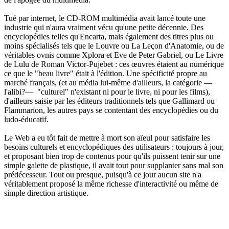
Tué par internet, le CD-ROM multimédia avait lancé toute une
industrie qui n'aura vraiment vécu qu'une petite décennie. Des
encyclopédies telles qu'Encarta, mais également des titres plus ou
moins spécialisés tels que le Louvre ou La Leçon d'Anatomie, ou de
véritables ovnis comme Xplora et Eve de Peter Gabriel, ou Le Livre
de Lulu de Roman Victor-Pujebet : ces œuvres étaient au numérique
ce que le "beau livre" était à l'édition. Une spécificité propre au
marché français, (et au média lui-même d'ailleurs, la catégorie —
l'alibi?— "culturel" n'existant ni pour le livre, ni pour les films),
d'ailleurs saisie par les éditeurs traditionnels tels que Gallimard ou
Flammarion, les autres pays se contentant des encyclopédies ou du
ludo-éducatif.
Le Web a eu tôt fait de mettre à mort son aïeul pour satisfaire les
besoins culturels et encyclopédiques des utilisateurs : toujours à jour,
et proposant bien trop de contenus pour qu'ils puissent tenir sur une
simple galette de plastique, il avait tout pour supplanter sans mal son
prédécesseur. Tout ou presque, puisqu'à ce jour aucun site n'a
véritablement proposé la même richesse d'interactivité ou même de
simple direction artistique.