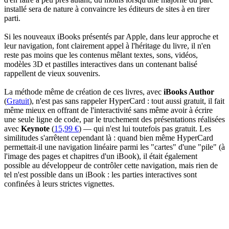
installé sera de nature à convaincre les éditeurs de sites à en tirer
parti.
Si les nouveaux iBooks présentés par Apple, dans leur approche et
leur navigation, font clairement appel à l'héritage du livre, il n'en
reste pas moins que les contenus mêlant textes, sons, vidéos,
modèles 3D et pastilles interactives dans un contenant balisé
rappellent de vieux souvenirs.
La méthode même de création de ces livres, avec
iBooks Author
(
Gratuit
), n'est pas sans rappeler HyperCard : tout aussi gratuit, il fait
même mieux en offrant de l'interactivité sans même avoir à écrire
une seule ligne de code, par le truchement des présentations réalisées
avec
Keynote
(
15,99 €
) — qui n'est lui toutefois pas gratuit. Les
similitudes s'arrêtent cependant là : quand bien même HyperCard
permettait-il une navigation linéaire parmi les "cartes" d'une "pile" (à
l'image des pages et chapitres d'un iBook), il était également
possible au développeur de contrôler cette navigation, mais rien de
tel n'est possible dans un iBook : les parties interactives sont
confinées à leurs strictes vignettes.