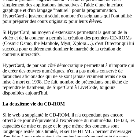
simplement des applications interactives à l'aide d'une interface
graphique et d'un langage "naturel" pour la programmation.
HyperCard a justement séduit nombre d'enseignants qui l'ont utilisé
pour préparer des cours originaux pour leurs élèves.
Si HyperCard, au moyen d'extensions permettant la gestion de la
vidéo et de la couleur, a permis la création des premiers CD-ROMs
(Cosmic Osmo, the Manhole, Myst, Xplora…), c'est Director qui lui
succéda pour entièrement dominer le marché de la création de
contenus interactifs.
HyperCard, de par son côté démocratique permettant à n'importe qui
de créer des œuvres numériques, n'en a pas moins conservé de
farouches aficionados qui ne se sont jamais vraiment remis de sa
mise à mort en 1998. De fait, nombre de prétendants ont tâché de
reprendre le flambeau, de SuperCard à LiveCode, toujours
disponibles aujourd'hui.
La deuxième vie du CD-ROM
Si le web a supplanté le CD-ROM, il n'a cependant pas encore
offert à ce jour d'équivalent à l'expérience du multimédia. De fait, les
capacités de mise en page et le type même des contenus sont
longtemps restés plus limités, et seul le HTML5 permet d'envisager
d'en faire à peu près autant, du moins lorsqu'une majorité du parc