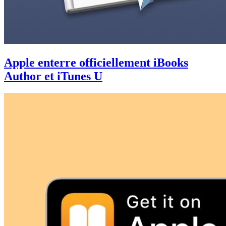
Apple enterre officiellement iBooks
Author et iTunes U