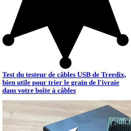
Test du testeur de câbles USB de Treedix,
bien utile pour trier le grain de l'ivraie
dans votre boîte à câbles