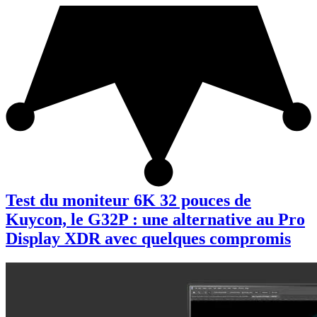
Test du moniteur 6K 32 pouces de
Kuycon, le G32P : une alternative au Pro
Display XDR avec quelques compromis