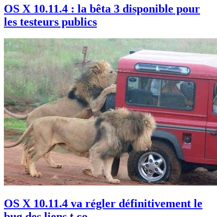
OS X 10.11.4 : la bêta 3 disponible pour
les testeurs publics
OS X 10.11.4 va régler définitivement le
bug des liens t.co