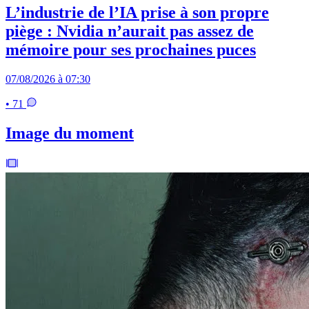
L’industrie de l’IA prise à son propre
piège : Nvidia n’aurait pas assez de
mémoire pour ses prochaines puces
07/08/2026 à 07:30
• 71
Image du moment