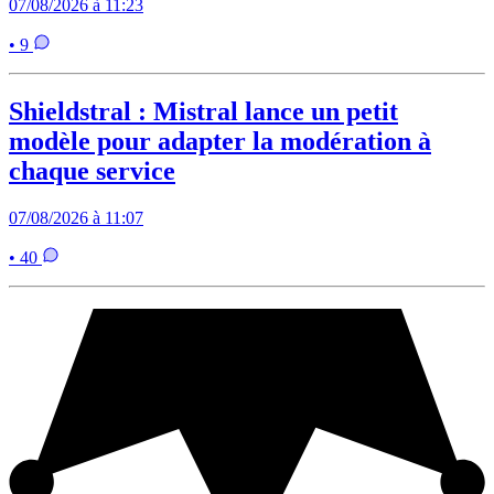
07/08/2026 à 11:23
• 9
Shieldstral : Mistral lance un petit
modèle pour adapter la modération à
chaque service
07/08/2026 à 11:07
• 40