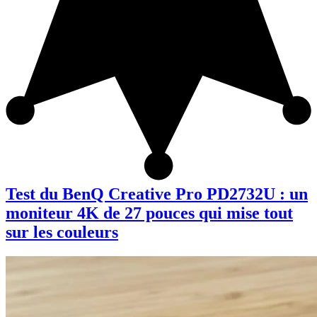
Test du BenQ Creative Pro PD2732U : un
moniteur 4K de 27 pouces qui mise tout
sur les couleurs