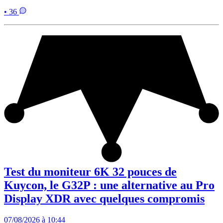
• 36
Test du moniteur 6K 32 pouces de
Kuycon, le G32P : une alternative au Pro
Display XDR avec quelques compromis
07/08/2026 à 10:44