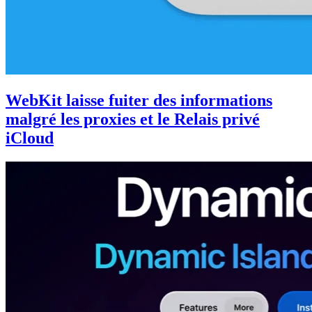
WebKit laisse fuiter des informations
malgré les proxies et le Relais privé
iCloud