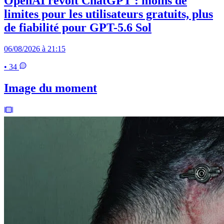
OpenAI revoit ChatGPT : moins de
limites pour les utilisateurs gratuits, plus
de fiabilité pour GPT-5.6 Sol
06/08/2026 à 21:15
• 34
Image du moment