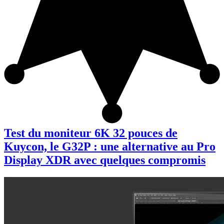
Test du moniteur 6K 32 pouces de
Kuycon, le G32P : une alternative au Pro
Display XDR avec quelques compromis