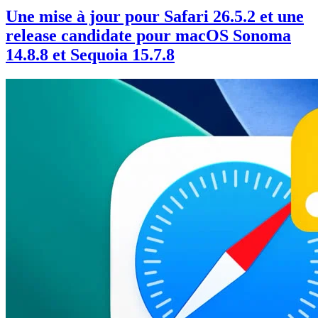
Une mise à jour pour Safari 26.5.2 et une
release candidate pour macOS Sonoma
14.8.8 et Sequoia 15.7.8