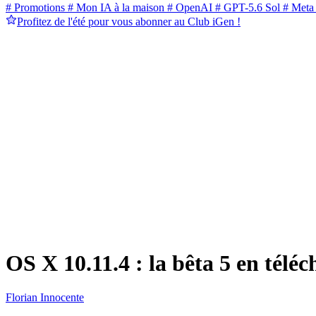
# Promotions
# Mon IA à la maison
# OpenAI
# GPT-5.6 Sol
# Meta
Profitez de l'été pour vous abonner au Club iGen !
OS X 10.11.4 : la bêta 5 en télé
Florian Innocente