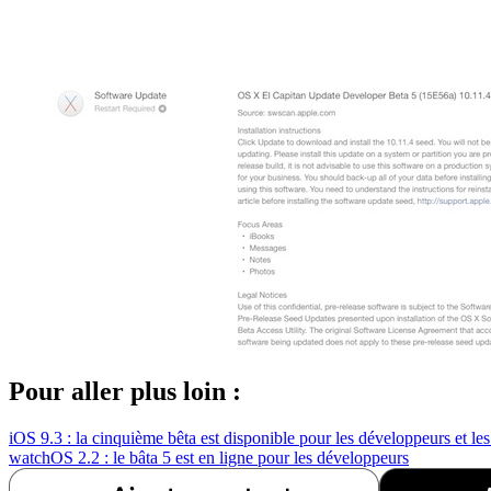
Pour aller plus loin :
iOS 9.3 : la cinquième bêta est disponible pour les développeurs et les
watchOS 2.2 : le bâta 5 est en ligne pour les développeurs