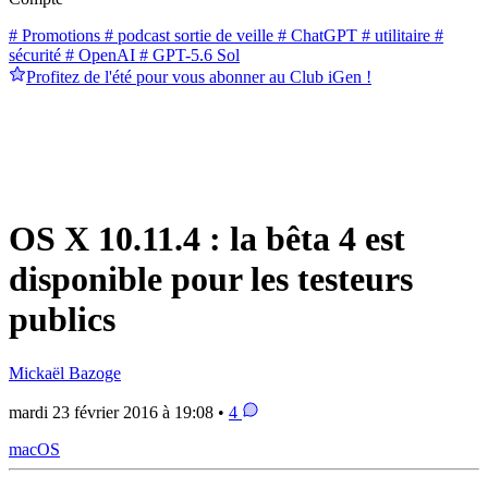
# Promotions
# podcast sortie de veille
# ChatGPT
# utilitaire
#
sécurité
# OpenAI
# GPT-5.6 Sol
Profitez de l'été pour vous abonner au Club iGen !
OS X 10.11.4 : la bêta 4 est
disponible pour les testeurs
publics
Mickaël Bazoge
mardi 23 février 2016 à 19:08 •
4
macOS