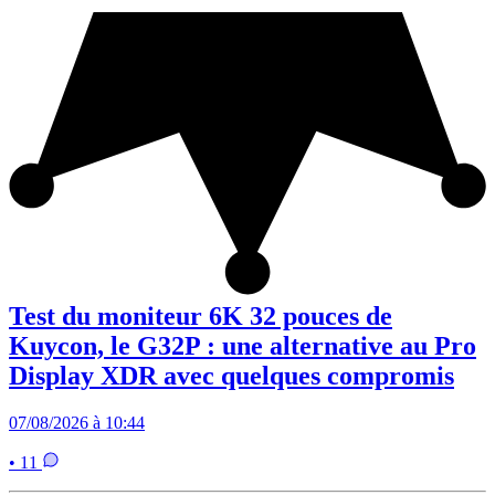
Test du moniteur 6K 32 pouces de
Kuycon, le G32P : une alternative au Pro
Display XDR avec quelques compromis
07/08/2026 à 10:44
• 11