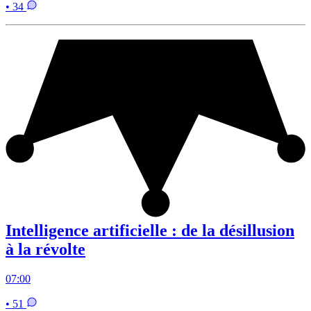
• 34
Intelligence artificielle : de la désillusion
à la révolte
07:00
• 51