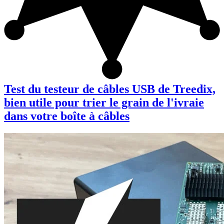
Test du testeur de câbles USB de Treedix,
bien utile pour trier le grain de l'ivraie
dans votre boîte à câbles