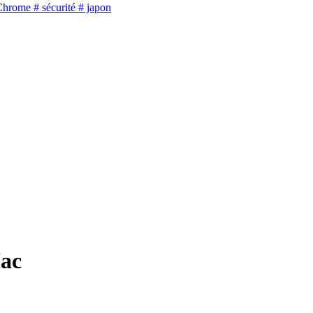
Chrome
# sécurité
# japon
Mac