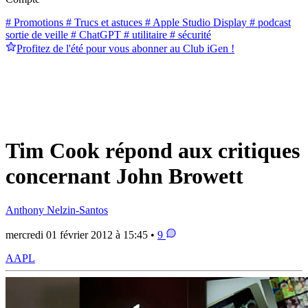
# Promotions
# Trucs et astuces
# Apple Studio Display
# podcast
sortie de veille
# ChatGPT
# utilitaire
# sécurité
Profitez de l'été pour vous abonner au Club iGen !
Tim Cook répond aux critiques
concernant John Browett
Anthony Nelzin-Santos
mercredi 01 février 2012 à 15:45 •
9
AAPL