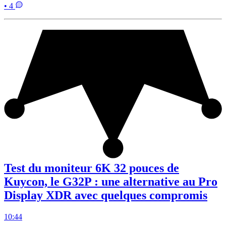
• 4
Test du moniteur 6K 32 pouces de
Kuycon, le G32P : une alternative au Pro
Display XDR avec quelques compromis
10:44