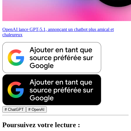
OpenAI lance GPT-5.1, annonçant un chatbot plus amical et
chaleureux
# ChatGPT
# OpenAI
Poursuivez votre lecture :